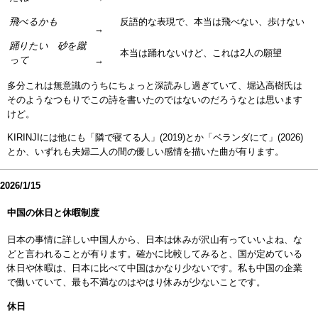
飛べるかも
反語的な表現で、本当は飛べない、歩けない
→
踊りたい 砂を蹴
本当は踊れないけど、これは2人の願望
って
→
多分これは無意識のうちにちょっと深読みし過ぎていて、堀込高樹氏は
そのようなつもりでこの詩を書いたのではないのだろうなとは思います
けど。
KIRINJIには他にも「隣で寝てる人」(2019)とか「ベランダにて」(2026)
とか、いずれも夫婦二人の間の優しい感情を描いた曲が有ります。
2026/1/15
中国の休日と休暇制度
日本の事情に詳しい中国人から、日本は休みが沢山有っていいよね、な
どと言われることが有ります。確かに比較してみると、国が定めている
休日や休暇は、日本に比べて中国はかなり少ないです。私も中国の企業
で働いていて、最も不満なのはやはり休みが少ないことです。
休日