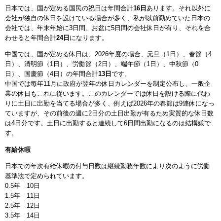
日本では、国が定める国民の祝日は年間合計
16日
あります。それ以外に
会社が独自の休日を設けている場合が多く、私が以前勤めていた日本の
会社では、年末年始に3日間、お盆に5日間の会社休日が有り、それを合
わせると年間合計
24日
になります。
中国では、国が定める休日は、2026年度の場合、元旦（1日）、春節（4
日）、清明節（1日）、労働節（2日）、端午節（1日）、中秋節（0
日）、国慶節（4日）の年間合計
13日
です。
中国では毎年11月に政府が翌年の休日カレンダーを制定公布し、一般企
業の休日もこれに従います。このカレンダーでは休日を設ける際に代わ
りに土日に出勤を当てる場合が多く、例えば2026年の春節は9連休になっ
ていますが、その前後の週に2日分の土日出勤が有るため実質的な休日数
は4日分です。土日に出勤すると連続して6日間出勤になるのは結構嫌で
す。
有給休暇
日本での年次有給休暇の付与日数は継続勤務年数により次のように労働
基準法で定められています。
0.5年 10日
1.5年 11日
2.5年 12日
3.5年 14日