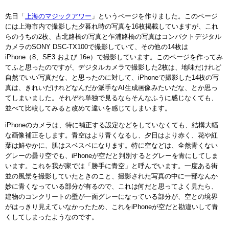
先日「
上海のマジックアワー
」というページを作りました。このページ
には上海市内で撮影した夕暮れ時の写真を16枚掲載していますが、これ
らのうちの2枚、古北路橋の写真と乍浦路橋の写真はコンパクトデジタル
カメラのSONY DSC-TX100で撮影していて、その他の14枚は
iPhone（8、SE3 および 16e）で撮影しています。このページを作ってみ
てふと思ったのですが、デジタルカメラで撮影した2枚は、地味だけれど
自然でいい写真だな、と思ったのに対して、iPhoneで撮影した14枚の写
真は、きれいだけれどなんだか派手なAI生成画像みたいだな、とか思っ
てしまいました。それぞれ単独で見るならそんなふうに感じなくても、
並べて比較してみると改めて違いを感じてしまいます。
iPhoneのカメラは、特に補正する設定などをしていなくても、結構大幅
な画像補正をします。青空はより青くなるし、夕日はより赤く、花や紅
葉は鮮やかに、肌はスベスベになります。特に空などは、全然青くない
グレーの曇り空でも、iPhoneが空だと判別するとグレーを青にしてしま
います。これを我が家では「勝手に青空」と呼んでいます。一度ある街
並の風景を撮影していたときのこと、撮影された写真の中に一部なんか
妙に青くなっている部分が有るので、これは何だと思ってよく見たら、
建物のコンクリートの壁が一面グレーになっている部分が、空との境界
がはっきり見えていなかったため、これをiPhoneが空だと勘違いして青
くしてしまったようなのです。