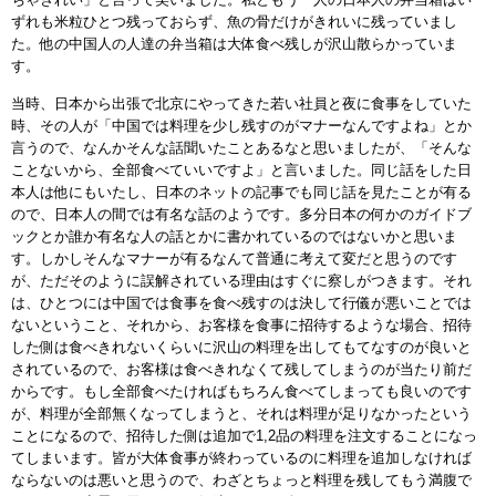
ずれも米粒ひとつ残っておらず、魚の骨だけがきれいに残っていまし
た。他の中国人の人達の弁当箱は大体食べ残しが沢山散らかっていま
す。
当時、日本から出張で北京にやってきた若い社員と夜に食事をしていた
時、その人が「中国では料理を少し残すのがマナーなんですよね」とか
言うので、なんかそんな話聞いたことあるなと思いましたが、「そんな
ことないから、全部食べていいですよ」と言いました。同じ話をした日
本人は他にもいたし、日本のネットの記事でも同じ話を見たことが有る
ので、日本人の間では有名な話のようです。多分日本の何かのガイドブ
ックとか誰か有名な人の話とかに書かれているのではないかと思いま
す。しかしそんなマナーが有るなんて普通に考えて変だと思うのです
が、ただそのように誤解されている理由はすぐに察しがつきます。それ
は、ひとつには中国では食事を食べ残すのは決して行儀が悪いことでは
ないということ、それから、お客様を食事に招待するような場合、招待
した側は食べきれないくらいに沢山の料理を出してもてなすのが良いと
されているので、お客様は食べきれなくて残してしまうのが当たり前だ
からです。もし全部食べたければもちろん食べてしまっても良いのです
が、料理が全部無くなってしまうと、それは料理が足りなかったという
ことになるので、招待した側は追加で1,2品の料理を注文することになっ
てしまいます。皆が大体食事が終わっているのに料理を追加しなければ
ならないのは悪いと思うので、わざとちょっと料理を残してもう満腹で