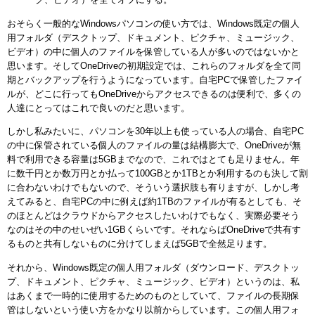
おそらく一般的なWindowsパソコンの使い方では、Windows既定の個人
用フォルダ（デスクトップ、ドキュメント、ピクチャ、ミュージック、
ビデオ）の中に個人のファイルを保管している人が多いのではないかと
思います。そしてOneDriveの初期設定では、これらのフォルダを全て同
期とバックアップを行うようになっています。自宅PCで保管したファイ
ルが、どこに行ってもOneDriveからアクセスできるのは便利で、多くの
人達にとってはこれで良いのだと思います。
しかし私みたいに、パソコンを30年以上も使っている人の場合、自宅PC
の中に保管されている個人のファイルの量は結構膨大で、OneDriveが無
料で利用できる容量は5GBまでなので、これではとても足りません。年
に数千円とか数万円とか払って100GBとか1TBとか利用するのも決して割
に合わないわけでもないので、そういう選択肢も有りますが、しかし考
えてみると、自宅PCの中に例えば約1TBのファイルが有るとしても、そ
のほとんどはクラウドからアクセスしたいわけでもなく、実際必要そう
なのはその中のせいぜい1GBくらいです。それならばOneDriveで共有す
るものと共有しないものに分けてしまえば5GBで全然足ります。
それから、Windows既定の個人用フォルダ（ダウンロード、デスクトッ
プ、ドキュメント、ピクチャ、ミュージック、ビデオ）というのは、私
はあくまで一時的に使用するためのものとしていて、ファイルの長期保
管はしないという使い方をかなり以前からしています。この個人用フォ