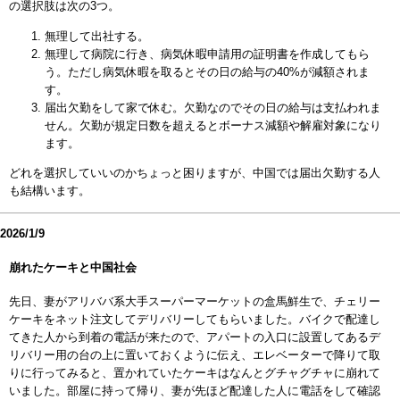
の選択肢は次の3つ。
無理して出社する。
無理して病院に行き、病気休暇申請用の証明書を作成してもら
う。ただし病気休暇を取るとその日の給与の40%が減額されま
す。
届出欠勤をして家で休む。欠勤なのでその日の給与は支払われま
せん。欠勤が規定日数を超えるとボーナス減額や解雇対象になり
ます。
どれを選択していいのかちょっと困りますが、中国では届出欠勤する人
も結構います。
2026/1/9
崩れたケーキと中国社会
先日、妻がアリババ系大手スーパーマーケットの盒馬鮮生で、チェリー
ケーキをネット注文してデリバリーしてもらいました。バイクで配達し
てきた人から到着の電話が来たので、アパートの入口に設置してあるデ
リバリー用の台の上に置いておくように伝え、エレベーターで降りて取
りに行ってみると、置かれていたケーキはなんとグチャグチャに崩れて
いました。部屋に持って帰り、妻が先ほど配達した人に電話をして確認