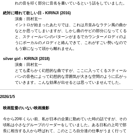
れの音を叩く部分に音名を書いているという話をしていました。
絶対に晴れて欲しい日 - KIRINJI (2016)
演奏：田村玄一
イントロが始まったあたりでは、これは月並みなラテン風の曲か
なとか思ってしまいますが、しかし曲のサビの部分になってくる
と、スティールパンのパターンがまるでカウンターメロディのよ
うにボーカルのメロディと絡んできて、これがすごい勢いなので
もう癖になって頭から離れません。
silver girl - KIRINJI (2018)
演奏：田村玄一
とても柔らかく幻想的な曲ですが、ここに入ってくるスティール
パンの音色によって幻想的な雰囲気が大きな空間のように広がっ
ていきます。こんな効果が出せるとは思っていませんでした。
2026/1/5
映画監督のいない映画撮影
今から20年くらい前、私が日本の企業に勤めていた時の話ですが、その
頃私は小さなグループのリーダーをしていました。ある日私の上司で部
長に相当する人から呼ばれて、このところ自分達の仕事がうまく行って