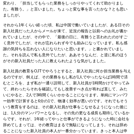
変わり、「担当してもらった業務をしっかりやってくれて助かりまし
た。有難う。」と言いました。ちょっと変な事を言ったかな？とも思い
ましたが。
それから1年くらい経った頃、私は中国で働いていましたが、ある日その
新入社員だった人からメールが来て、近況の報告と以前へのお礼が書か
れていましたが、その中で、「最後の日に、有難うと言われたのがすご
く意外でしたが、それが忘れられず今でも励みになっています。私も感
謝の気持ちを忘れない人になりたいと思います。」と書かれていまし
た。それを読んで私も意外でしたが、ああそうなんだ、と逆に私のほう
がその新入社員だった人に教えられたような気がしました。
新入社員の教育をOJTでやろうとすると、新入社員に何か担当業務を与え
るのですが、例えば、その業務をもし私が1人でやったならば1時間で済
むところを、まず私が一通り説明して、新入社員が1時間かけてやってみ
て、終わったらそれを確認してもし改善すべき点が有れば直して、みた
いにやると、2人で3時間くらいかかることになります。単純にマンパワ
ー効率で計算すると6分の1で、物凄く効率が悪いのです。それでもそう
いう教育をするのは、その新入社員が仕事をこなせるようになった後に
は、1人分のマンパワーとなるし、その先の更なる成長も期待しているか
らです。それが、1年経ってやっと仕事ができるようになった時に会社を
辞めてしまっては、その教育はまるで無駄になってしまう。それは辞め
ることになった新入社員の本人が一番分かっています。きっと本人は申