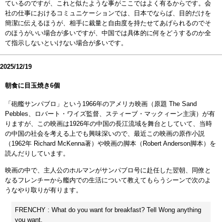
ているのですが、これと似たような事がここではよく有るからです。会
社の仕事におけるコミュニケーションでは、日本でならば、目的だけを
簡潔に伝えるほうが、相手に裁量と自由度を持たせてあげられるのでそ
のほうがいい場合が多いですが、中国では具体的に何をどうするのか全
て指示しないといけない場合が多いです。
2025/12/19
朝食に目玉焼き6個
「砲艦サンパブロ」という1966年のアメリカ映画（原題 The Sand
Pebbles、ロバート・ワイズ監督、スティーブ・マックィーン主演）が有
りますが、この映画は1926年の中国の長江流域を舞台としていて、当時
の中国の社会を考える上でも興味深いので、最近この映画の原作小説
（1962年 Richard McKenna著）や映画の脚本（Robert Anderson脚本）を
読んだりしています。
映画の中で、主人公のホルマンがサンパブロ号に赴任した翌朝、同僚と
なるフレンチーから艦内での生活について教えてもらうシーンで次のよ
うなやり取りが有ります。
FRENCHY : What do you want for breakfast? Tell Wong anything
you want.