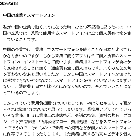
2026/5/18
中国の企業とスマートフォン
私が中国の企業で働くようになった時、ひとつ不思議に思ったのは、中
国の企業では、業務で使用するスマートフォンは全て個人所有の物を使
っていることです。
中国の企業では、業務上でスマートフォンを使うことが日本と比べても
かなり多いのですが、しかし業務で使うアプリは全て個人所有のスマー
トフォンにインストールして使います。業務用スマートフォンが会社か
ら支給されることは無く、通信費も全て個人持ちです。よくみんな文句
を言わないなあと思いましたが、しかし中国はスマートフォンが無けれ
ば生活できない社会なので、スマートフォンを持っていない人はまずい
ないし、通信費も日本と比べればかなり安いので、それでいいことにな
っているのでしょう。
しかしそういう費用負担面ではいいとしても、やはりセキュリティ面か
らそれは駄目ではないのと思ってしまいます。業務用アプリで行ういろ
いろな業務、例えば業務上の連絡指示、会議の招集、資料の共有、プロ
ジェクト推進管理、申請承認フロー、費用処理、などをスマートフォン
上で行うので、それらの中で業務上の資料などが個人のスマートフォン
に保存できてしまったりします。また業務に関する写真やビデオを個人