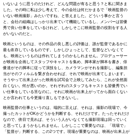
いないように思うのだけれど、どんな問題が有ると思う？と私に聞きま
した。その時に私は少し考えて、今の会社は何だかまるで「映画監督の
いない映画撮影」みたいですね、と答えました。どういう事かと言う
と、会社の組織はしっかり出来ていて機能しているし、メンバーは皆優
秀で良い仕事をしているけれど、しかしそこに映画監督の役割をする人
がいないのだと。
映画というものは、その作品の良し悪しの評価は、誰が監督であるかに
最も依存しているものです。しかしひょっとして、監督などいなくて
も、映画というものは作れてしまうのかもしれません。プロデューサー
が映画を企画してスタッフやキャストを集め、脚本家が脚本を書き、俳
優達がその脚本に従って演技をし、カメラマンがそれを撮影し、編集担
当がそのフィルムを繋ぎ合わせれば、それで映画が出来てしまいます。
そうやって出来上がった映画を試写会で上映してみたら、これが全然面
白くない。何が悪いのか。それぞれのスタッフもキャストも皆優秀でい
い仕事をしている筈なのに。それに映画が出来上がってから面白くない
とか言われても今更撮り直しもできないし。
映画監督の仕事というのは、端的に言えば、それは、撮影の現場で、今
撮ったカットがOKかどうかを判断する、それだけです。たったそれだけ
なので、傍目で見れば、そういう人がいなくても撮影現場は回っていく
と思ってしまうかもしれません。しかしここで重要なのは、「現場で」
「監督が」判断する、この2つです。現場が重要なのは、映画が出来上が