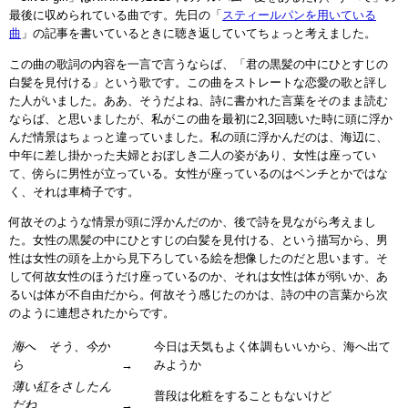
最後に収められている曲です。先日の「
スティールパンを用いている
曲
」の記事を書いているときに聴き返していてちょっと考えました。
この曲の歌詞の内容を一言で言うならば、「君の黒髪の中にひとすじの
白髪を見付ける」という歌です。この曲をストレートな恋愛の歌と評し
た人がいました。ああ、そうだよね、詩に書かれた言葉をそのまま読む
ならば、と思いましたが、私がこの曲を最初に2,3回聴いた時に頭に浮か
んだ情景はちょっと違っていました。私の頭に浮かんだのは、海辺に、
中年に差し掛かった夫婦とおぼしき二人の姿があり、女性は座ってい
て、傍らに男性が立っている。女性が座っているのはベンチとかではな
く、それは車椅子です。
何故そのような情景が頭に浮かんだのか、後で詩を見ながら考えまし
た。女性の黒髪の中にひとすじの白髪を見付ける、という描写から、男
性は女性の頭を上から見下ろしている絵を想像したのだと思います。そ
して何故女性のほうだけ座っているのか、それは女性は体が弱いか、あ
るいは体が不自由だから。何故そう感じたのかは、詩の中の言葉から次
のように連想されたからです。
海へ そう、今か
今日は天気もよく体調もいいから、海へ出て
ら
→
みようか
薄い紅をさしたん
普段は化粧をすることもないけど
だね
→