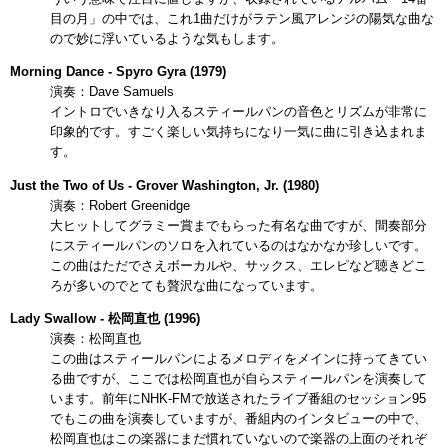
目の月」の中では、これ1曲だけがラテン風アレンジの陽気な曲な
ので妙に浮いているような気もします。
Morning Dance - Spyro Gyra (1979)
演奏：Dave Samuels
イントロでいきなり入るスティールパンの音色とリズムが非常に
印象的です。すごく楽しい気持ちになり一気に曲に引き込まれま
す。
Just the Two of Us - Grover Washington, Jr. (1980)
演奏：Robert Greenidge
大ヒットしてグラミー賞までもらった有名な曲ですが、間奏部分
にスティールパンのソロを入れているのはなかなか珍しいです。
この曲はただでさえボーカルや、サックス、エレピなど聴きどこ
ろが多いのでとても贅沢な曲になっています。
Lady Swallow - 松岡直也 (1996)
演奏：松岡直也
この曲はスティールパンによるメロディをメインに持ってきてい
る曲ですが、ここでは松岡直也が自らスティールパンを演奏して
います。前年にNHK-FMで放送されたライブ番組のセッション95
でもこの曲を演奏していますが、番組内のインタビューの中で、
松岡直也はこの楽器にまだ慣れていないので楽器の上面のそれぞ