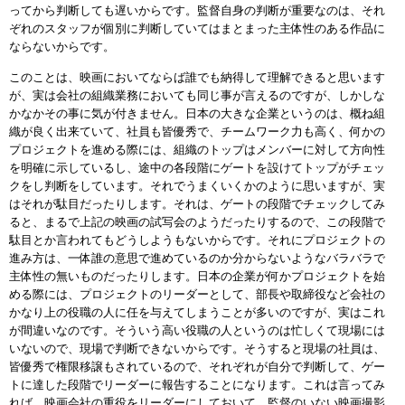
ってから判断しても遅いからです。監督自身の判断が重要なのは、それ
ぞれのスタッフが個別に判断していてはまとまった主体性のある作品に
ならないからです。
このことは、映画においてならば誰でも納得して理解できると思います
が、実は会社の組織業務においても同じ事が言えるのですが、しかしな
かなかその事に気が付きません。日本の大きな企業というのは、概ね組
織が良く出来ていて、社員も皆優秀で、チームワーク力も高く、何かの
プロジェクトを進める際には、組織のトップはメンバーに対して方向性
を明確に示しているし、途中の各段階にゲートを設けてトップがチェッ
クをし判断をしています。それでうまくいくかのように思いますが、実
はそれが駄目だったりします。それは、ゲートの段階でチェックしてみ
ると、まるで上記の映画の試写会のようだったりするので、この段階で
駄目とか言われてもどうしようもないからです。それにプロジェクトの
進み方は、一体誰の意思で進めているのか分からないようなバラバラで
主体性の無いものだったりします。日本の企業が何かプロジェクトを始
める際には、プロジェクトのリーダーとして、部長や取締役など会社の
かなり上の役職の人に任を与えてしまうことが多いのですが、実はこれ
が間違いなのです。そういう高い役職の人というのは忙しくて現場には
いないので、現場で判断できないからです。そうすると現場の社員は、
皆優秀で権限移譲もされているので、それぞれが自分で判断して、ゲー
トに達した段階でリーダーに報告することになります。これは言ってみ
れば、映画会社の重役をリーダーにしておいて、監督のいない映画撮影