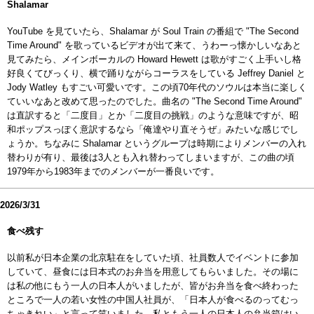
Shalamar
YouTube を見ていたら、Shalamar が Soul Train の番組で "The Second
Time Around" を歌っているビデオが出て来て、うわーっ懐かしいなあと
見てみたら、メインボーカルの Howard Hewett は歌がすごく上手いし格
好良くてびっくり、横で踊りながらコーラスをしている Jeffrey Daniel と
Jody Watley もすごい可愛いです。この頃70年代のソウルは本当に楽しく
ていいなあと改めて思ったのでした。曲名の "The Second Time Around"
は直訳すると「二度目」とか「二度目の挑戦」のような意味ですが、昭
和ポップスっぽく意訳するなら「俺達やり直そうぜ」みたいな感じでし
ょうか。ちなみに Shalamar というグループは時期によりメンバーの入れ
替わりが有り、最後は3人とも入れ替わってしまいますが、この曲の頃
1979年から1983年までのメンバーが一番良いです。
2026/3/31
食べ残す
以前私が日本企業の北京駐在をしていた頃、社員数人でイベントに参加
していて、昼食には日本式のお弁当を用意してもらいました。その場に
は私の他にもう一人の日本人がいましたが、皆がお弁当を食べ終わった
ところで一人の若い女性の中国人社員が、「日本人が食べるのってむっ
ちゃきれい」と言って笑いました。私ともう一人の日本人の弁当箱はい