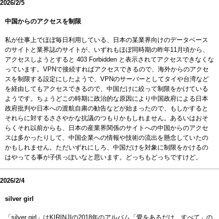
2026/2/5
中国からのアクセスを制限
私が仕事上でほぼ毎日利用している、日本の某業界向けのデータベース
のサイトと業界誌のサイトが、いずれもほぼ同時期の昨年11月頃から、
アクセスしようとすると 403 Forbidden と表示されてアクセスできなくな
っています。VPNで接続すればアクセスできるので、海外からのアクセ
スを制限する設定にしたようで、VPNのサーバーとしてタイや台湾など
を経由してもアクセスできるので、中国だけに絞って制限をかけている
ようです。ちょうどこの時期に政治的な原因により中国政府による日本
政府批判や日本への渡航自粛の勧告などが始まったので、もしかすると
それらに対するささやかな抗議のつもりかもしれません。あるいはおそ
らくそれ以前からも、日本の産業界関係のサイトへの中国からのアクセ
スは多かったりして、中国企業への情報や技術の流出を懸念していたの
かもしれません。ただいずれにしろ、中国だけを対象に制限をかけるの
はやってる事が子供っぽいなと思います。どっちもどっちですけど。
2026/2/4
silver girl
「silver girl」はKIRINJIの2018年のアルバム「愛をあるだけ、すべて」の