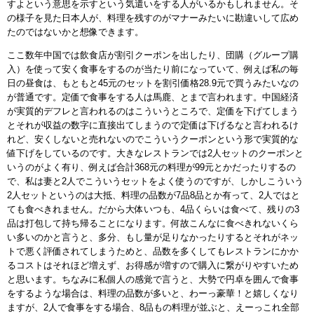
すよという意思を示すという気遣いをする人がいるかもしれません。そ
の様子を見た日本人が、料理を残すのがマナーみたいに勘違いして広め
たのではないかと想像できます。
ここ数年中国では飲食店が割引クーポンを出したり、団購（グループ購
入）を使って安く食事をするのが当たり前になっていて、例えば私の毎
日の昼食は、もともと45元のセットを割引価格28.9元で買うみたいなの
が普通です。定価で食事をする人は馬鹿、とまで言われます。中国経済
が実質的デフレと言われるのはこういうところで、定価を下げてしまう
とそれが収益の数字に直接出てしまうので定価は下げるなと言われるけ
れど、安くしないと売れないのでこういうクーポンという形で実質的な
値下げをしているのです。大きなレストランでは2人セットのクーポンと
いうのがよく有り、例えば合計368元の料理が99元とかだったりするの
で、私は妻と2人でこういうセットをよく使うのですが、しかしこういう
2人セットというのは大抵、料理の品数が7品8品とか有って、2人ではと
ても食べきれません。だから大体いつも、4品くらいは食べて、残りの3
品は打包して持ち帰ることになります。何故こんなに食べきれないくら
い多いのかと言うと、多分、もし量が足りなかったりするとそれがネッ
トで悪く評価されてしまうためと、品数を多くしてもレストランにかか
るコストはそれほど増えず、お得感が増すので購入に繋がりやすいため
と思います。ちなみに私個人の感覚で言うと、大勢で円卓を囲んで食事
をするような場合は、料理の品数が多いと、わーっ豪華！と嬉しくなり
ますが、2人で食事をする場合、8品もの料理が並ぶと、えーっこれ全部