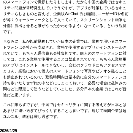
のスマートフォンで撮影したりもします。だから中国の企業ではセキュ
リティ問題が常時発生していそうですが、アプリが対策しているセキュ
リティらしきものと言えば、企業版WeChatでは画面にユーザーIDや名前
が薄くウォーターマークとして入っていて、スクリーンショット画像を
外部に流出させると誰がやったかわかるようになっている、という程度
です。
ちなみに、私が以前勤務していた日本の企業では、業務で用いるスマー
トフォンは会社から支給され、業務で使用するアプリがインストールさ
れていて、もちろん通信費も会社負担です。個人のスマートフォンに対
しては、これを業務で使用することは禁止されていて、もちろん業務用
のアプリはインストールできないし、会社のクラウドにもアクセスでき
ません。業務において個人のスマートフォンで写真やビデオを撮ること
も禁止されているので、勤務時間内は基本的に自分のスマートフォンは
持ち歩いたりせず鞄の中などにしまっておいて、必要な場合は昼休みの
間などに限定して使うなどしていました。多分日本の企業ではこれが普
通だと思います。
これに限らずですが、中国ではセキュリティに関する考え方が日本とは
あまりに違い過ぎてびっくりすることも多いです。総じて民間企業は超
ユルユル、政府は厳し過ぎです。
2026/4/29