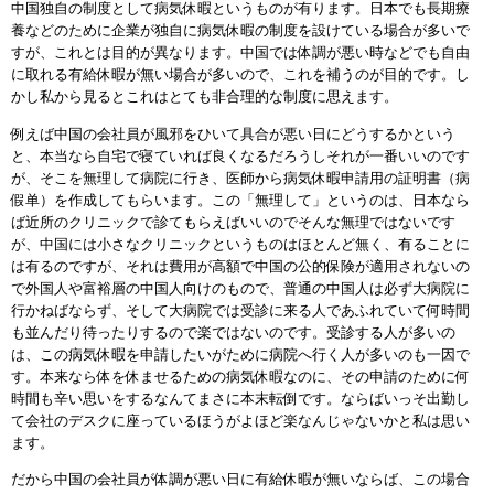
中国独自の制度として病気休暇というものが有ります。日本でも長期療
養などのために企業が独自に病気休暇の制度を設けている場合が多いで
すが、これとは目的が異なります。中国では体調が悪い時などでも自由
に取れる有給休暇が無い場合が多いので、これを補うのが目的です。し
かし私から見るとこれはとても非合理的な制度に思えます。
例えば中国の会社員が風邪をひいて具合が悪い日にどうするかという
と、本当なら自宅で寝ていれば良くなるだろうしそれが一番いいのです
が、そこを無理して病院に行き、医師から病気休暇申請用の証明書（
病
假单
）を作成してもらいます。この「無理して」というのは、日本なら
ば近所のクリニックで診てもらえばいいのでそんな無理ではないです
が、中国には小さなクリニックというものはほとんど無く、有ることに
は有るのですが、それは費用が高額で中国の公的保険が適用されないの
で外国人や富裕層の中国人向けのもので、普通の中国人は必ず大病院に
行かねばならず、そして大病院では受診に来る人であふれていて何時間
も並んだり待ったりするので楽ではないのです。受診する人が多いの
は、この病気休暇を申請したいがために病院へ行く人が多いのも一因で
す。本来なら体を休ませるための病気休暇なのに、その申請のために何
時間も辛い思いをするなんてまさに本末転倒です。ならばいっそ出勤し
て会社のデスクに座っているほうがよほど楽なんじゃないかと私は思い
ます。
だから中国の会社員が体調が悪い日に有給休暇が無いならば、この場合