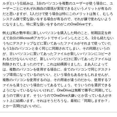
ルダという仕組みは、1台のパソコンを複数のユーザーが使う場合に、ユ
ーザーごとにそれぞれ独自の環境が実現できるというメリットが有るの
だと思いますが、1人だけで使う場合は特にこのメリットは無く、むしろ
システム側で変な扱いをする場合が有るので、それが嫌で使わないよう
になりました。特に変な扱いをするのがこのOneDriveです。
例えば私が数年前に新しいパソコンを購入した時のこと、初期設定を終
えて自分のMicrosoftアカウントでサインインしたところ、1分も経たない
うちにデスクトップなどに置いてあったファイルがそれまで使っていた
もう1台のパソコンと全く同じに同期されてしまい、その同期というの
が、古いパソコンに置いてあったファイルが新しいパソコンにコピーさ
れるだけならいいけど、新しいパソコンだけに置いてあったファイルは
削除されてしまったのです。これは結構困りました。まあ人によって
は、複数のパソコンを使用する場合に、全てのパソコンで同じデスクト
ップ環境になっているのがいい、という場合もあるかもしれませんが、
複数のパソコンを使用するのは、その用途が違うのだから、使用するフ
ァイルも違うという場合だってあるでしょう。そういうのを選択できる
ようになっているならいいけれど、OneDriveは無断で勝手に同期してし
まうので困ります。そういうのでOneDrive大嫌いとか言っている人がネ
ット上に結構います。それはそうだろうな。最初に「同期しますか？」
とか一言聞けばいいのに。