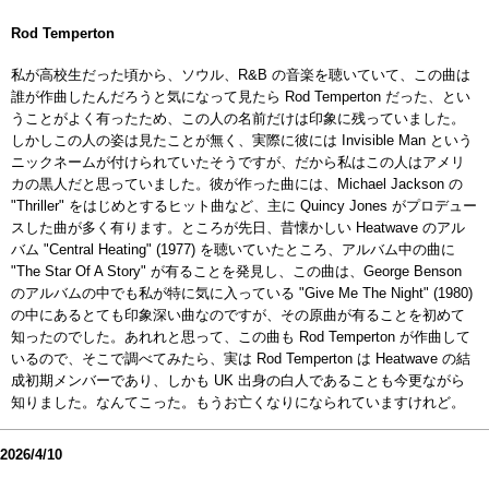
Rod Temperton
私が高校生だった頃から、ソウル、R&B の音楽を聴いていて、この曲は
誰が作曲したんだろうと気になって見たら Rod Temperton だった、とい
うことがよく有ったため、この人の名前だけは印象に残っていました。
しかしこの人の姿は見たことが無く、実際に彼には Invisible Man という
ニックネームが付けられていたそうですが、だから私はこの人はアメリ
カの黒人だと思っていました。彼が作った曲には、Michael Jackson の
"Thriller" をはじめとするヒット曲など、主に Quincy Jones がプロデュー
スした曲が多く有ります。ところが先日、昔懐かしい Heatwave のアル
バム "Central Heating" (1977) を聴いていたところ、アルバム中の曲に
"The Star Of A Story" が有ることを発見し、この曲は、George Benson
のアルバムの中でも私が特に気に入っている "Give Me The Night" (1980)
の中にあるとても印象深い曲なのですが、その原曲が有ることを初めて
知ったのでした。あれれと思って、この曲も Rod Temperton が作曲して
いるので、そこで調べてみたら、実は Rod Temperton は Heatwave の結
成初期メンバーであり、しかも UK 出身の白人であることも今更ながら
知りました。なんてこった。もうお亡くなりになられていますけれど。
2026/4/10