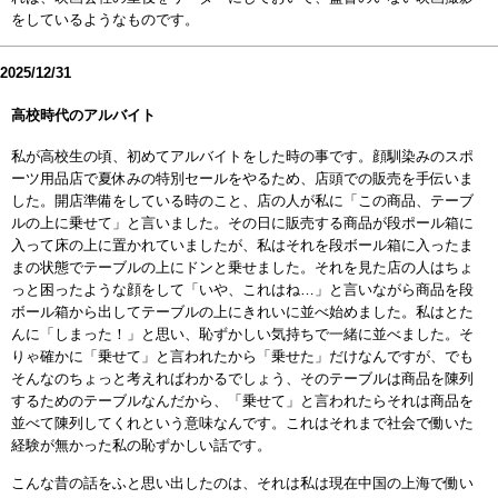
をしているようなものです。
2025/12/31
高校時代のアルバイト
私が高校生の頃、初めてアルバイトをした時の事です。顔馴染みのスポ
ーツ用品店で夏休みの特別セールをやるため、店頭での販売を手伝いま
した。開店準備をしている時のこと、店の人が私に「この商品、テーブ
ルの上に乗せて」と言いました。その日に販売する商品が段ポール箱に
入って床の上に置かれていましたが、私はそれを段ボール箱に入ったま
まの状態でテーブルの上にドンと乗せました。それを見た店の人はちょ
っと困ったような顔をして「いや、これはね…」と言いながら商品を段
ボール箱から出してテーブルの上にきれいに並べ始めました。私はとた
んに「しまった！」と思い、恥ずかしい気持ちで一緒に並べました。そ
りゃ確かに「乗せて」と言われたから「乗せた」だけなんですが、でも
そんなのちょっと考えればわかるでしょう、そのテーブルは商品を陳列
するためのテーブルなんだから、「乗せて」と言われたらそれは商品を
並べて陳列してくれという意味なんです。これはそれまで社会で働いた
経験が無かった私の恥ずかしい話です。
こんな昔の話をふと思い出したのは、それは私は現在中国の上海で働い