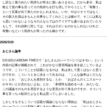
し訳なく後ろめたい気持ちが有るに違いありません。だから多分、私は
敢えて逆の事を言ってその気持ちを打ち消してやろうとして「有難う」
という言葉が出て来たのかもしれません。いや、やはりそうではなく、
その新入社員はきちんと仕事をしてくれたことは確かで、そこには私な
ら思いつかないようなその人ならではのアイデアも盛り込まれていたり
もして、それ自体に対しては、それは小さいものかもしれないけれど、
有難いなという気持ちが有ったのも確かです。
2026/5/20
おじさん論争
5月19日のABEMA TIMESで「おじさんのハーフパンツはキモい」という
内容の記事が掲載されて、これがかなり賛否両論を巻き起こしているよ
うです。こういうことが話題になるのは、私は決して悪くはないと思う
のですが、こういうときに決まって出るのは、「こんな論争はくだらな
い」とか、「おじさんを差別するな」とか、「おばさんのミニスカート
がキモいとか言わないよね」とか、「多様性を認めるべき」みたいな、
この議論そのものを否定するような意見が出て来るのですが、そういう
事を言っちゃ駄目だよなと私は思ってしまいました。
しかしそもそもこういう話題が議論にならない理由は、「私はおじさん
のハーフパンツは不快に感じるから履かないで」とか、「おじさんがハ