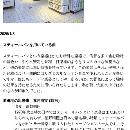
2026/1/8
スティールパンを用いている曲
スティールパンという楽器はかなり特殊な楽器で、倍音を多く含む独特
の音色や、やや不安定な音程、打楽器のようなリズミカルな演奏法な
ど、他の楽器には無い特徴を持っています。この楽器はそれが発明され
た経緯により一般的にはリズミカルなラテン音楽で使われることが多い
ですが、他にもメロディ楽器としてや、あるいはその音色によって独特
の効果を持たせるために用いられたりします。私が聴いた曲の中では次
のものが印象的でした。
避暑地の出来事 - 荒井由実 (1976)
演奏：細野晴臣
1970年代当時の日本ではスティールパンという楽器はまだあまり
知られておらず、細野晴臣は日本で最も早い時期にスティールパ
ンをポピュラー音楽に取り入れたミュージシャンの一人です。そ
ういう意味で注目に値しますが、収録されているアルバム「14番