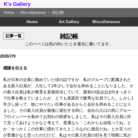
K's Gallery
Home
Miscellaneous
雑記帳
Home
Art Gallery
Miscellaneous
雑記帳
記事一覧
このページは気の向いたとき適当に書いてます。
2026/7/9
感謝を伝える
私が日本の企業に勤めていた頃の話ですが、私のグループに配属された
ある新入社員が、入社して1年少しで会社を辞めることになりました。そ
の新入社員は私が教育を直接担当していて、最初の頃はほぼ付きっきり
で仕事を教えていましたが、とても真面目で優秀な社員でした。しかし1
年少し経って、他にやりたい仕事があるからと会社を辞めることになり
ました。その新入社員が最後に退社する時に、会社の入口の所にグルー
プのメンバーを集めてお別れの挨拶をしました。私はその新入社員に何
て言ってあげようかなと考えて、普通なら「これからも頑張ってね」と
か「せっかくこの仕事に慣れてきたところなのに残念だね」とか言うの
が普通かなと思ったのだけど、私はその新入社員の顔を見て咄嗟に気が