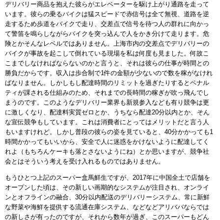
デリバリー商品を抱えた彼らがエレベーターを駆け上がり通路を走って
います。彼らの乗るバイクは猛スピードで赤信号は全て無視、道路を逆
走するため歩道をバイクで走り、交差点で信号を待つ人の群れに向かっ
て警笛を鳴らしながらバイクを突っ込んで人をかき分けて走ります。危
険とかそんなレベルではありません。上海市内の交差点でデリバリーの
バイクが事故を起こして倒れている現場を私は何度も見ました。何故こ
こまでしなければならないのかと言うと、それは彼らの仕事が時間との
勝負だからです。収入は歩合制で1件の金額が少ないので数を稼がなけれ
ばなりません。しかしもし配達時間のリミットを過ぎたりするとペナル
ティが課される仕組みのため、それまでの長時間の稼ぎが吹っ飛んでし
まうのです。このようなデリバリー業界も新規参入なども有り競争は更
に激しくなり、配達料実質ゼロとか、うちなら配達20分以内とか、そん
な宣伝競争もしています。これは消費者にとってはメリットだと言う人
もいますけれど。しかし普段の彼らの姿を見ていると、40分かかっても1
時間かかってもいいから、安全で人に迷惑をかけないように配達してく
れよ（もちろんケーキも落とさないようにね）とか思いますが、競争社
会とはそういう考えを受け入れるものではありません。
もうひとつ上記のスーパー盒馬鮮生ですが、2017年に中国全土で店舗を
オープンした頃は、その新しい画期的なシステムが注目され、オンライ
ンとオフラインの融合、30分以内配送のデリバリーシステム、常に新鮮
な野菜や海鮮を提供する流通在庫システム、などなどアリババならでは
の新しさが有ったのですが、それから数年が過ぎ、このスーパーもどん