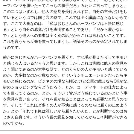
ーフパンツを履いたってこっちの勝手だろ」みたいに言ってしまうと、
この二つはいずれも、他人の意見を受け入れずに、自分の主張だけをし
ているという点では同じ穴の狢で、これでは全く議論にならないからで
す。ここで大事なのは、「私はおじさんのハーフパンツは不快に感じ
る」という自分の感覚だけを表明することであり、「だから履かない
で」という他人への要求は全く別の話だからこれは言わないことです。
これを言うから反発を買ってしまうし、議論そのものが否定されてしま
うのです。
確かにおじさんがハーフパンツを履くと、すね毛が見えたりしてキモい
と感じる人はいるだろうと思います。しかしこれは実際に他人の意見を
よく聞いてみるのが大事な話で、どのくらいの人がキモいと感じている
のか、大多数なのか少数なのか、どういうシチュエーションだったらキ
モいと感じるのか、ビジネスの場ならNGだけど公園の散歩ならOKかな、
街のショッピングならどうだろう、とか、コーディネートの仕方によっ
ても違ってくるのか、とか、そういう皆がどう感じているのかという事
を意見を言い合って、それを皆が知ることはとっても必要だと思うので
す。そして「これほど多くの人が不快に感じるのならば履くの止めよう
か」とか「それでも俺は涼しいから履きたいんだ」とか判断するのはお
じさん自身です。そういう皆の意見を知っているからこそ判断ができる
のですから。