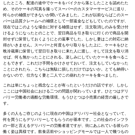
したところ、配達の途中でケーキをバイクから落としたことを認めたた
め、そのケーキの写真を撮ってスーパーのカスタマーサービスに送り、
何らかの補償ができないか聞いてみました。これが以前ならばこのスー
パーは品質クレームへの補償として一部返金などもしていたのですが、
現在ではこのような場合に対する補償はせず、注文取消しのみを受け付
けるようになったとのことで、翌日商品を引き取りに行くので商品を開
封せずに保管しておくようにとの返事でした。しかし妻はこの対応に納
得がいきません。スーパーと何度もやり取りをした上に、ケーキをひと
晩冷蔵庫に保管して翌日引き取りに来た人に渡し、そして注文を取り消
せば、何も無かったことにされる。楽しみにしていたケーキを食べるこ
ともできず、これだけ手間をかけさせておいて、注文もしていなかった
ことにされたら、こちらは無駄に損しただけではないか。とても納得い
かないので、仕方なく妻と二人でこの崩れたケーキを食べました。
これは単にちょっと残念なことが有ったというだけの話ですが、しかし
ここには中国社会における二つの問題が関わっています。ひとつはデリ
バリー労働者の過酷な労働環境、もうひとつは小売業の経営の厳しさで
す。
多くの人もご存じのように現在の中国はデリバリー社会となっていて、
何を買うにもデリバリーしてもらうのが基本です。この社会のインフラ
の一部と言えるデリバリーの労働者達ですが、街にあふれている彼らの
働く姿は異様です。飲食店前やショッピングモールでは一人で幾つもの